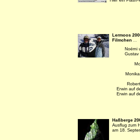
Hier ein Flash-
Lermoos 200
Filmchen
...
Noémi u
Gustav 
Mo
Monika 
Robert
Erwin auf de
Erwin auf de
Haßberge 20
Ausflug zum H
am 18. Septe