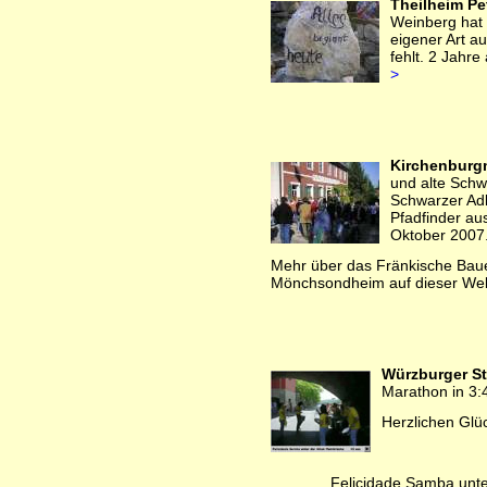
Theilheim Pe
Weinberg hat
eigener Art au
fehlt. 2 Jahre
>
Kirchenbur
und alte Schw
Schwarzer Adl
Pfadfinder a
Oktober 2007
Mehr über das Fränkische Ba
Mönchsondheim auf dieser Webs
Würzburger St
Marathon in 3:
Herzlichen Gl
Felicidade Samba unter