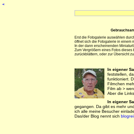
<
Gebrauchsanwe
Erst die Fotogalerie auswählen durc
öffnet sich die Fotogalerie in einem 
In der dann erscheinenden Miniaturb
Zum Vergrößern eines Fotos dieses 
zurückblättern, oder zur Übersicht z
In eigener S
feststellen, d
funktioniert. 
Filmchen mehr
Film ab > werd
Aber die Link
In eigener S
gegangen. Da gibt es mehr und 
ich alle meine Besucher einlad
Das/der Blog nennt sich
blogre