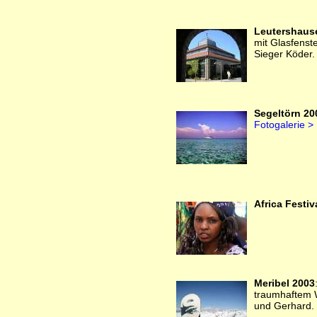
Leutershaus
mit Glasfenst
Sieger Köder
Segeltörn 20
Fotogalerie >
Africa Festiv
Meribel 2003
traumhaftem W
und Gerhard.