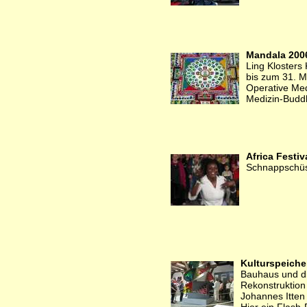
Mandala 200
Ling Kloster
bis zum 31. M
Operative Med
Medizin-Bud
Africa Festi
Schnappschüs
Kulturspeiche
Bauhaus und di
Rekonstruktio
Johannes Itten